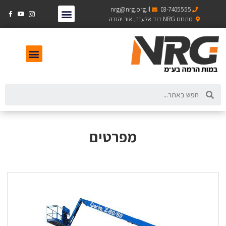
nrg@nrg.org.il
03-7405555
מתחם NRG דוד אלעזר, אור יהודה
מפרטים