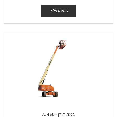
למפרט מלא
במת תורן –AJ460