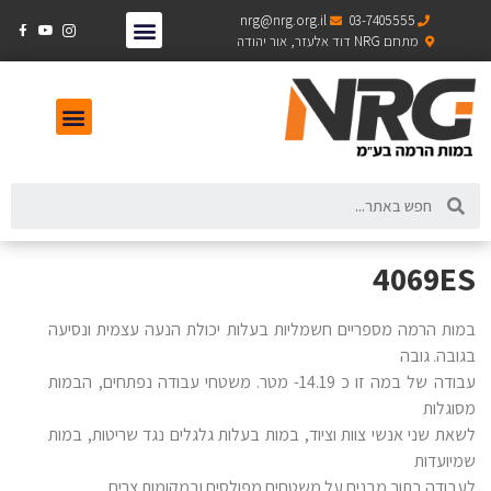
nrg@nrg.org.il
03-7405555
מתחם NRG דוד אלעזר, אור יהודה
4069ES
במות הרמה מספריים חשמליות בעלות יכולת הנעה עצמית ונסיעה
בגובה. גובה
עבודה של במה זו כ 14.19- מטר. משטחי עבודה נפתחים, הבמות
מסוגלות
לשאת שני אנשי צוות וציוד, במות בעלות גלגלים נגד שריטות, במות
שמיועדות
לעבודה בתוך מבנים על משטחים מפולסים ובמקומות צרים.