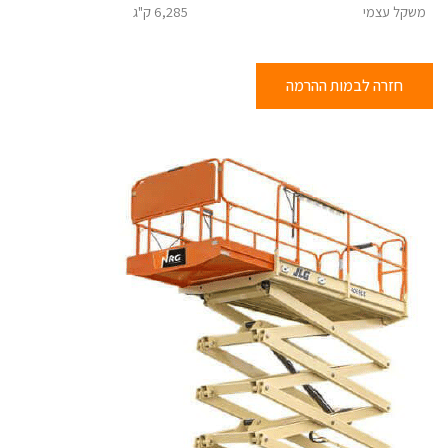
משקל עצמי
6,285 ק"ג
חזרה לבמות ההרמה