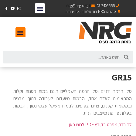
nrg@nrg.org.il
03-7405555
מתחם NRG דוד אלעזר, אור יהודה
GR15
סלי הרמה ידניים וסלי הרמה חשמליים הינם במות קטנות וקלות
המתאימות לאדם אחד, הבמות מיועדות לעבודה בתוך מבנים
ובמקומות קטנים, צרים וצפופים. לבמות משקל עצמי נמוך, הבמות
בעלות פריסת מייצבים ידנית.
להורדת מפרט בקובץ PDF לחצו כאן