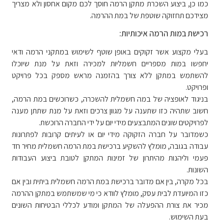
כמו כן, ביצוע השכרת מתקן הרמה חוסך לכם מקום אחסון ולא מצריך
מצידכם תחזוקה שוטפת של במת ההרמה.
רכישת במות הרמה איכותיות:
בעלי מקצוע אשר זקוקים באופן שוטף לשימוש במתקני הרמה ודאי
יחפשו במות מספריים חשמליות למכירה וזאת על מנת שיוכלו
להשתמש במתקן ללא צורך בהזמנה מראש מספק בכל פרויקט
ופרויקט.
בניגוד לאופציה של במה חשמלית להשכרה, כשרוכשים במת הרמה,
חשוב שתהיה כזו שתענה על מגוון צרכים וזאת על מנת שתתן מענה
לפרויקטים שונים המתבצעים מידי יום על ידי החברה הרוכשת.
כשמדובר על חברה הזקוקה מידי יום או לעיתים קרובות לפתרונות
עבודה בגובה, מומלץ להשקיע ברכישת במת הרמה חשמלית מחיר חד
פעמי וליהנות מהיתרון של זמינות המתקן לטובת ביצוע העבודות
השונות.
בכל מקרה, בין אם מדובר ברכישת במת הרמה חשמלית ביתית ובין אם
כזו המיועדת לבית עסק, מומלץ לוודא כי מי שמשתמש במתקן ההרמה
מכיר את צורת ההפעלה של המתקן ומודע לכללי הבטיחות השונים
בעת השימוש.