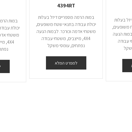
4394RT
במות הרמה מספריים דיזל בעלות
זל בעלות
במות הרמה
יכולת עבודה בתנאי שטח משופעים,
 משופעים,
יכולת עבוד
משטחי אדמה וכורכר. לבמות הנעה
במות הנעה
משטחי אדמה
4X4, מייצבים, משטחי עבודה
חי עבודה
4X4, 
נפתחים, עומסי משקל
שקל
נפתח
למפרט המלא
ל