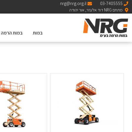
nrg@nrg.org.il
03-7405555
מתחם NRG דוד אלעזר, אור יהודה
במות
במות הרמה