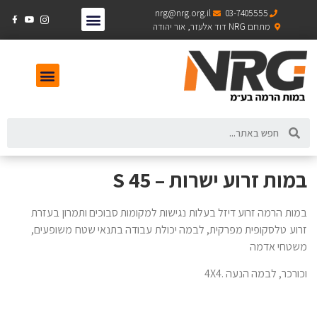
nrg@nrg.org.il
03-7405555
מתחם NRG דוד אלעזר, אור יהודה
במות זרוע ישרות – 45 S
במות הרמה זרוע דיזל בעלות נגישות למקומות סבוכים ותמרון בעזרת
זרוע טלסקופית מפרקית, לבמה יכולת עבודה בתנאי שטח משופעים,
משטחי אדמה
וכורכר, לבמה הנעה .4X4