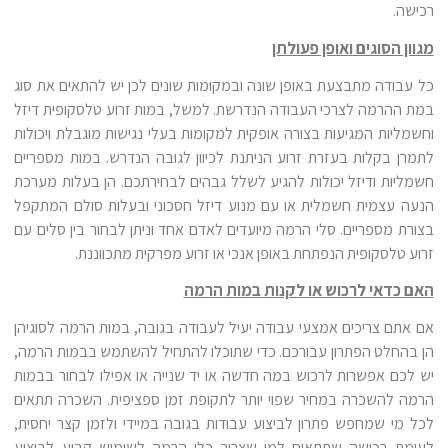
רכישה.
מגוון הסוגים ואופן פעולתן
כל עבודה מתבצעת באופן שונה ובמקומות שונים לכן יש להתאים את סוג
במת ההרמה לצרכי העבודה הנדרשת. למשל, במות זרוע טלסקופית דיזל
וחשמליות המגיעות בצורה אופקית למקומות בעלי נגישות מוגבלת ויכולות
לתמרן בקלות בעזרת זרוע הניתנת לכיוון לגובה הנדרש. במות מספריים
חשמליות ודיזל יכולות להגיע לשלל גבהים לבחירתכם. הן בעלות מערכת
הנעה עצמית חשמלית או עם מנוע דיזל חסכוני ובעלות סולם המתקפל
בצורת מספריים. סלי הרמה מיועדים לאדם אחד וניתן לבחור בין סלים עם
זרוע טלסקופית הנפתחת באופן אנכי או זרוע מפרקית מתכווננת.
האם כדאי לרכוש או לקנות במות הרמה
אם אתם צריכים אמצעי עבודה יעיל לעבודה בגובה, במות הרמה לסוגיהן
הן בהחלט הפתרון עבורכם. כדי שתוכלו להתחיל להשתמש בבמות הרמה,
יש לכם אפשרות לרכוש במה חדשה או יד שנייה או אפילו לבחור בבמות
הרמה להשכרה במחיר שפוי יותר לתקופת זמן ספציפית. השכרה תתאים
לכל מי שמחפש פתרון לביצוע עבודות בגובה במיידי ולזמן קצר יחסית,
לעומת רכישה שתתאים למי שצריך כלי הרמה לשימוש קבוע לביצוע